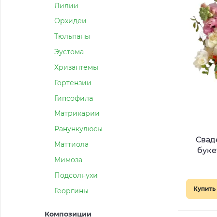
Лилии
Орхидеи
Тюльпаны
Эустома
Хризантемы
Гортензии
Гипсофила
Матрикарии
Ранункулюсы
Свад
Маттиола
буке
Мимоза
Подсолнухи
Купить 
Георгины
Композиции