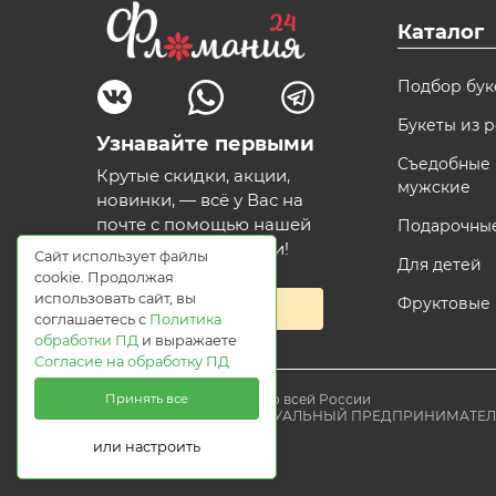
Каталог
Подбор бук
Букеты из р
Узнавайте первыми
Съедобные 
Крутые скидки, акции,
мужские
новинки, — всё у Вас на
почте с помощью нашей
Подарочны
волшебной рассылки!
Сайт использует файлы
Для детей
cookie. Продолжая
использовать сайт, вы
Фруктовые
Подписаться
соглашаетесь с
Политика
обработки ПД
и выражаете
Согласие на обработку ПД
© 2021 Доставка цветов по всей России
Принять все
Flomania24.ru ИНДИВИДУАЛЬНЫЙ ПРЕДПРИНИМАТЕ
или настроить