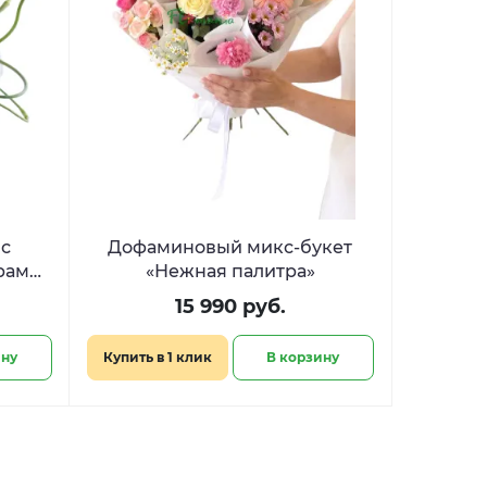
 с
Дофаминовый микс-букет
рами
«Нежная палитра»
ь»
15 990 руб.
ину
Купить в 1 клик
В корзину