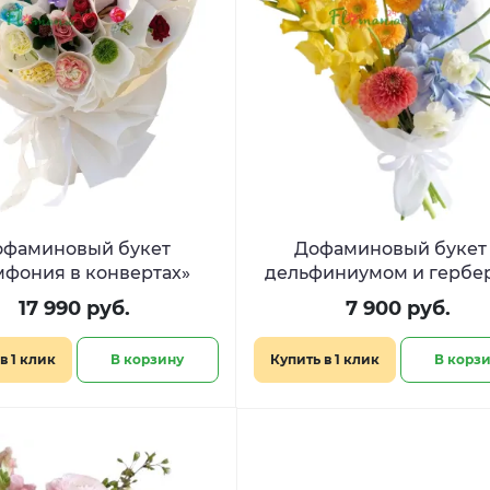
офаминовый букет
Дофаминовый букет
мфония в конвертах»
дельфиниумом и гербе
«Цветочный коктейл
17 990 руб.
7 900 руб.
в 1 клик
В корзину
Купить в 1 клик
В корз