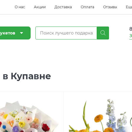
О нас
Акции
Доставка
Оплата
Отзывы
Ещ
8
укетов
З
 в Купавне