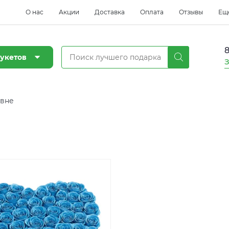
О нас
Акции
Доставка
Оплата
Отзывы
Ещ
8
укетов
З
авне