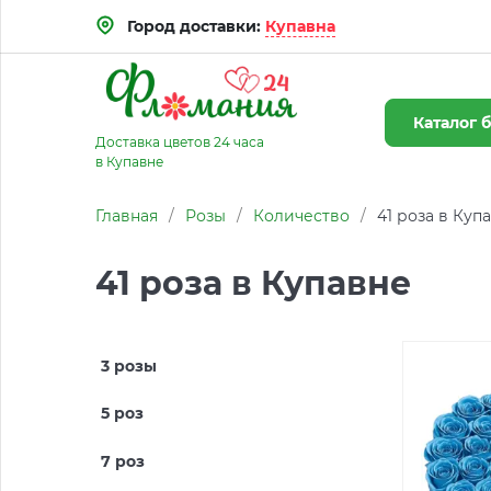
Город доставки:
Купавна
Каталог
б
Доставка цветов 24 часа
в Купавне
Главная
/
Розы
/
Количество
/
41 роза в Куп
41 роза в Купавне
3 розы
5 роз
7 роз