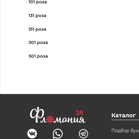
101 роза
131 роза
151 роза
301 роза
501 роза
Каталог
Подбор бук