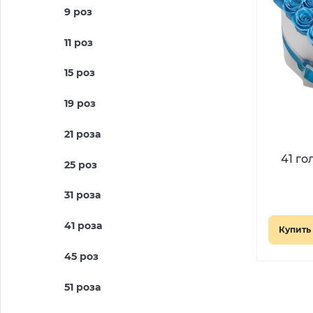
9 роз
11 роз
15 роз
19 роз
21 роза
41 го
25 роз
31 роза
41 роза
Купить 
45 роз
51 роза