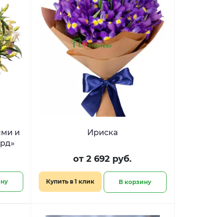
ями и
Ириска
орд»
от 2 692 руб.
ину
Купить в 1 клик
В корзину