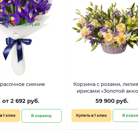
расочное сияние
Корзина с розами, лили
ирисами «Золотой акк
от 2 692 руб.
59 900 руб.
в 1 клик
Купить в 1 клик
В корз
В корзину