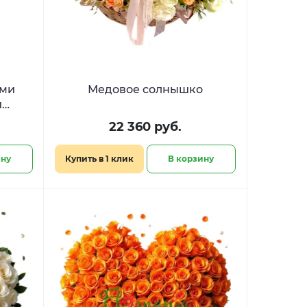
ыми
Медовое солнышко
и
де
22 360 руб.
ину
Купить в 1 клик
В корзину