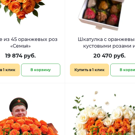
е из 45 оранжевых роз
Шкатулка с оранжев
«Семья»
кустовыми розами 
клубникой в шокола
19 874 руб.
20 470 руб.
«Клубничное лето»
в 1 клик
В корзину
Купить в 1 клик
В корз