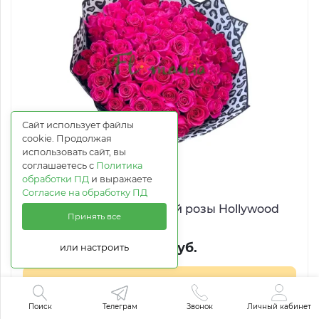
Сайт использует файлы
cookie. Продолжая
использовать сайт, вы
соглашаетесь с
Политика
обработки ПД
и выражаете
Согласие на обработку ПД
Букет из 101 малиновой розы Hollywood
Принять все
37 503 руб.
или настроить
Купить в 1 клик
Поиск
Телеграм
Звонок
Личный кабинет
В корзину